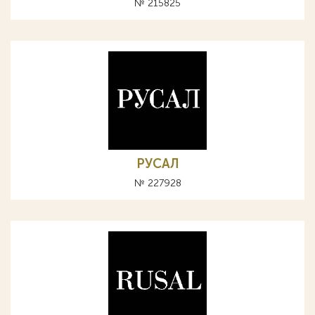
№ 215825
РУСАЛ
№ 227928