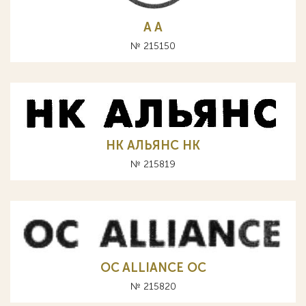
A А
№ 215150
НК АЛЬЯНС HK
№ 215819
OC ALLIANCE ОС
№ 215820