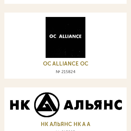
OC ALLIANCE ОС
№ 215824
НК АЛЬЯНС HK A А