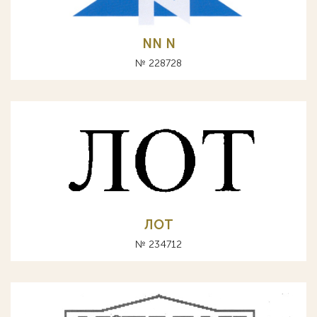
NN N
№ 228728
ЛОТ
№ 234712