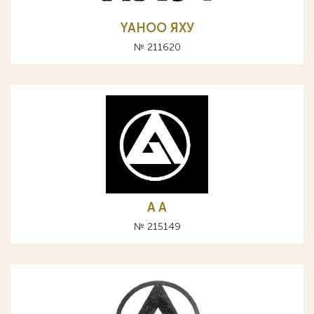
YAHOO ЯХУ
№ 211620
A А
№ 215149