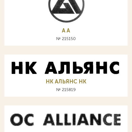
A А
№ 215150
НК АЛЬЯНС HK
№ 215819