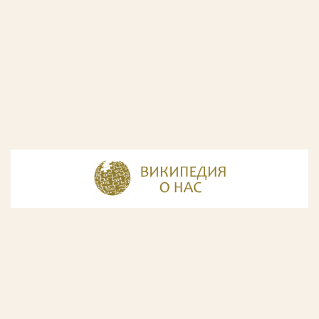
© Разработка и дизайн сайта
ООО «ИнфоДизайн»
, 2011—2026
© Фирма патентных поверенных ООО «Союзпатент»,
2018.