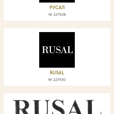
РУСАЛ
№ 227928
RUSAL
№ 227930