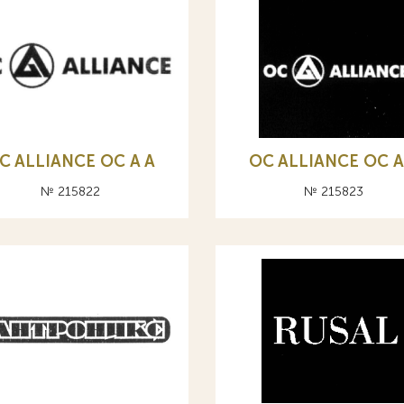
C ALLIANCE ОС A А
OC ALLIANCE ОС A
№ 215822
№ 215823