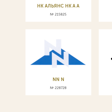
НК АЛЬЯНС HK A А
№ 215825
NN N
№ 228728