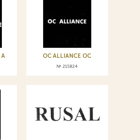
 А
OC ALLIANCE ОС
№ 215824