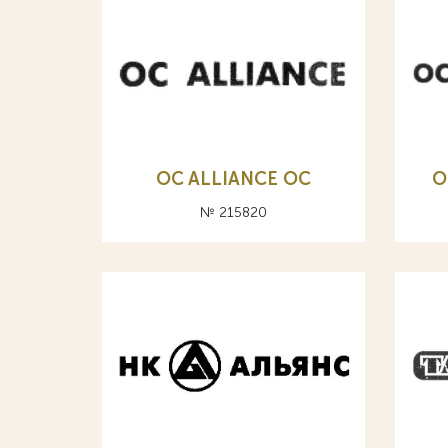
OC ALLIANCE ОС
O
№ 215820