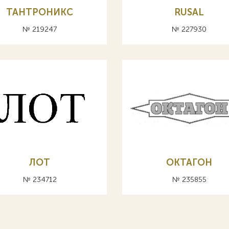
ТАНТРОНИКС
RUSAL
№ 219247
№ 227930
ЛОТ
ОКТАГОН
№ 234712
№ 235855