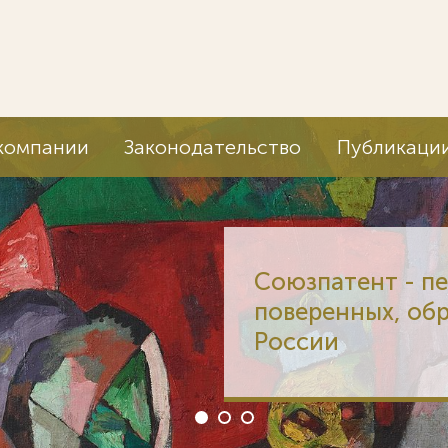
компании
Законодательство
Публикаци
Союзпатент - п
поверенных, об
России