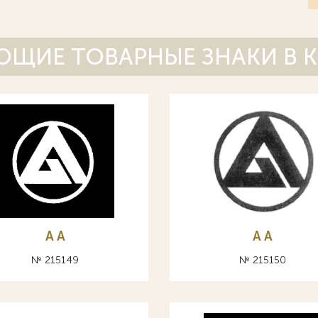
ЩИЕ ТОВАРНЫЕ ЗНАКИ В 
A А
A А
№ 215149
№ 215150