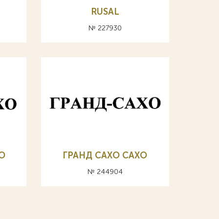
RUSAL
№ 227930
O
ГРАНД САХО CAXO
№ 244904