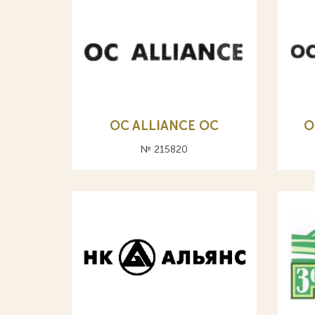
OC ALLIANCE ОС
O
№ 215820