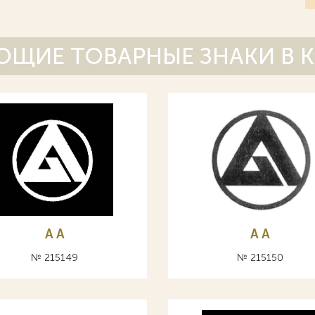
ЩИЕ ТОВАРНЫЕ ЗНАКИ В 
A А
A А
№ 215149
№ 215150