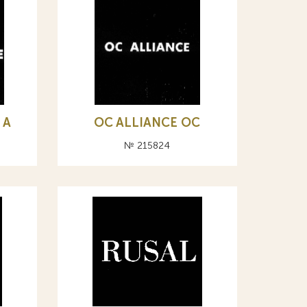
 А
OC ALLIANCE ОС
№ 215824