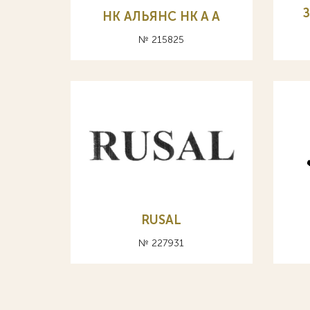
НК АЛЬЯНС HK A А
№ 215825
RUSAL
№ 227931