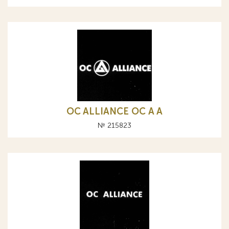
OC ALLIANCE ОС A А
№ 215823