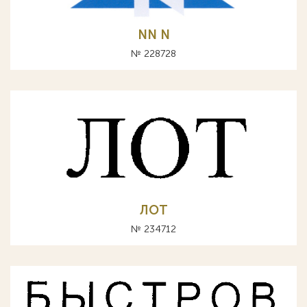
NN N
№ 228728
ЛОТ
№ 234712