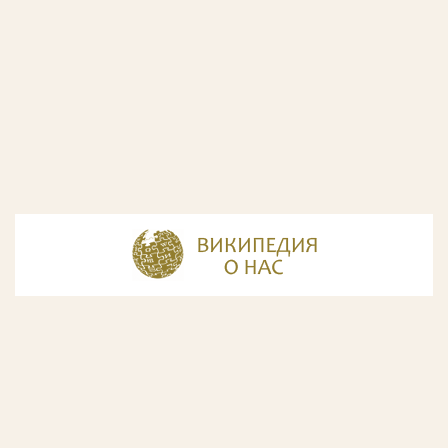
© Разработка и дизайн сайта
ООО «ИнфоДизайн»
, 2011—2026
© Фирма патентных поверенных ООО «Союзпатент»,
2018.