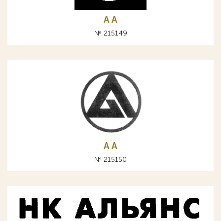
A А
№ 215149
A А
№ 215150