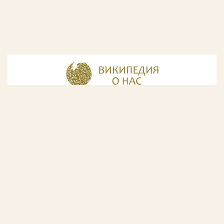
© Разработка и дизайн сайта
ООО «ИнфоДизайн»
, 2011—2026
© Фирма патентных поверенных ООО «Союзпатент»,
2018.
Годы образования Союзпатента совпали с периодом
расцвета искусства Русского Авангарда. Чтобы передать
дух той эпохи, мы использовали в дизайне нашего сайта
картины данного направления. Мы выражаем признательность
Государственной Третьяковской галерее за любезно предоставленную
возможность использовать следующие картины Аристарха Лентулова:
1. Собор Василия Блаженного; 2. Звон (Колокольня Ивана Великого); 3.