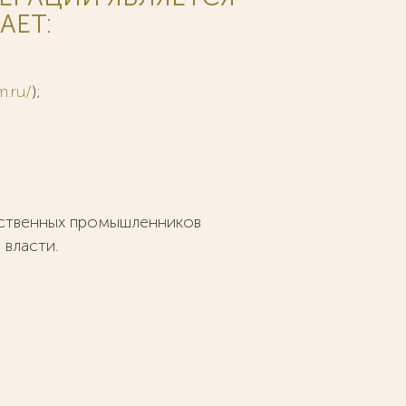
АЕТ:
m.ru/
);
ественных промышленников
власти.