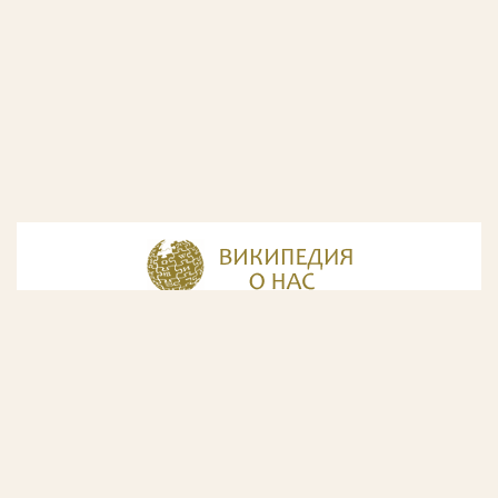
© Разработка и дизайн сайта
ООО «ИнфоДизайн»
, 2011—2026
© Фирма патентных поверенных ООО «Союзпатент»,
2018.
Годы образования Союзпатента совпали с периодом