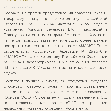
23 февраля 2022
Возражение против предоставления правовой охраны
товарному знаку по свидетельству Российской
Федерации № 551704 частично было подано
компанией Marussia Beverages B.V. (Нидерланды) в
Палату по патентным спорам Роспатента. Компания
является правообладателем имеющих более ранний
приоритет словесных товарных знаков «MAMONT» по
свидетельству Российской Федерации № 292670 и
«МАМОНТ» по свидетельству Российской Федерации
№ 373940, зарегистрированных в отношении товаров
33-го класса МКТУ «алкогольные напитки, в том числе
водка».
Роспатент пришел к выводу об отсутствии сходства
спорного товарного знака и противопоставленных
знаков и отказал в удовлетворении возражения.
Юристы ООО «Союзпатент» подали заявление в Суд
по интеллектуальным правам (СИП) о признании
незаконным указанного решения Роспатента.