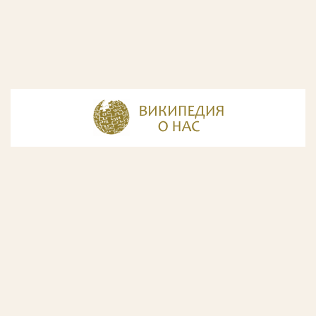
© Разработка и дизайн сайта
ООО «ИнфоДизайн»
, 2011—2026
© Фирма патентных поверенных ООО «Союзпатент»,
2018.
Годы образования Союзпатента совпали с периодом
расцвета искусства Русского Авангарда. Чтобы передать
дух той эпохи, мы использовали в дизайне нашего сайта
картины данного направления. Мы выражаем признательность
Государственной Третьяковской галерее за любезно предоставленную
возможность использовать следующие картины Аристарха Лентулова: