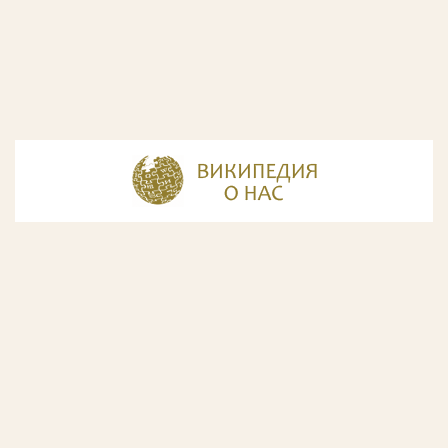
© Разработка и дизайн сайта
ООО «ИнфоДизайн»
, 2011—2026
© Фирма патентных поверенных ООО «Союзпатент»,
2018.
Годы образования Союзпатента совпали с периодом
расцвета искусства Русского Авангарда. Чтобы передать
дух той эпохи, мы использовали в дизайне нашего сайта
картины данного направления. Мы выражаем признательность
Государственной Третьяковской галерее за любезно предоставленную