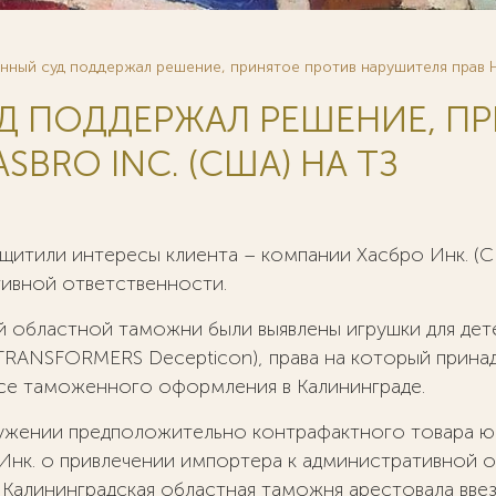
нный суд поддержал решение, принятое против нарушителя прав Ha
Д ПОДДЕРЖАЛ РЕШЕНИЕ, П
BRO INC. (США) НА ТЗ
тили интересы клиента – компании Хасбро Инк. (СШ
ивной ответственности.
й областной таможни были выявлены игрушки для де
RANSFORMERS Decepticon), права на который принад
ссе таможенного оформления в Калининграде.
ружении предположительно контрафактного товара 
Инк. о привлечении импортера к административной отв
 Калининградская областная таможня арестовала ввез