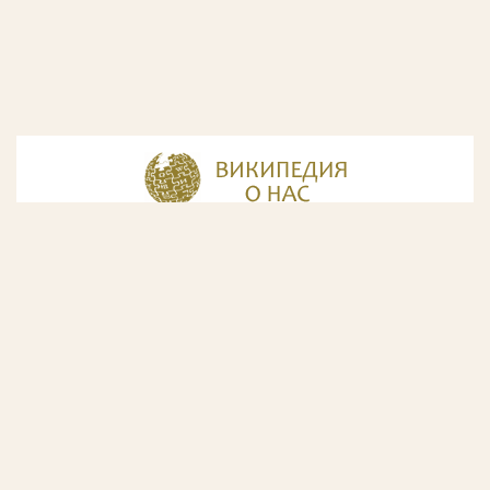
© Разработка и дизайн сайта
ООО «ИнфоДизайн»
, 2011—2026
© Фирма патентных поверенных ООО «Союзпатент»,
2018.
Годы образования Союзпатента совпали с периодом
расцвета искусства Русского Авангарда. Чтобы передать
дух той эпохи, мы использовали в дизайне нашего сайта
картины данного направления. Мы выражаем признательность
Государственной Третьяковской галерее за любезно предоставленную
возможность использовать следующие картины Аристарха Лентулова: